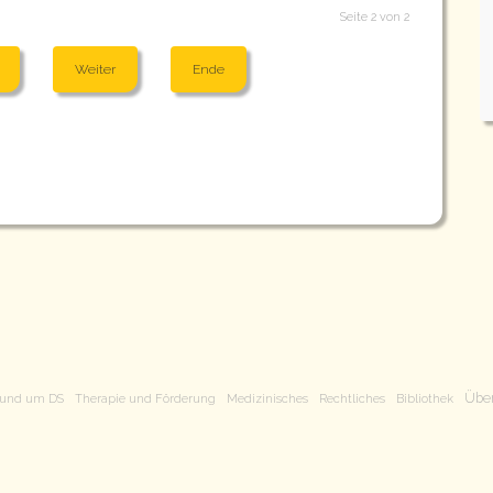
Seite 2 von 2
Weiter
Ende
Über
 rund um DS
Therapie und Förderung
Medizinisches
Rechtliches
Bibliothek