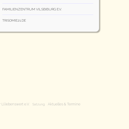
FAMILIENZENTRUM VILSBIBURG E.V.
TRISOMIE21.DE
 L(i)ebenswert e.V.
Aktuelles & Termine
Satzung