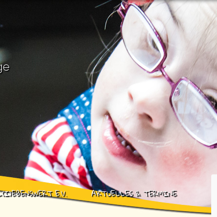
ge
L(I)EBENSWERT E.V.
AKTUELLES & TERMINE