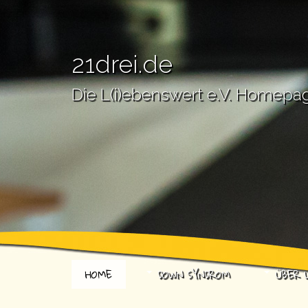
21drei.de
Die L(i)ebenswert e.V. Homepa
HOME
DOWN SYNDROM
ÜBER 