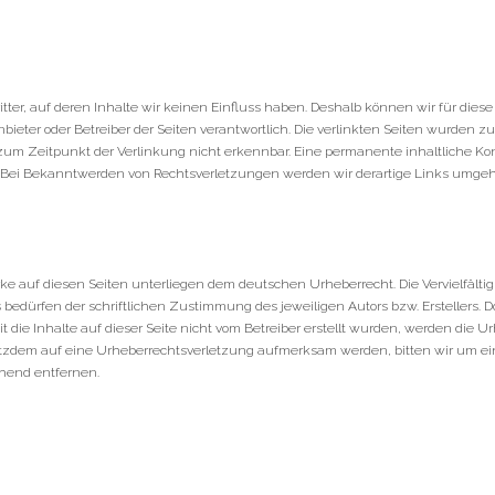
tter, auf deren Inhalte wir keinen Einfluss haben. Deshalb können wir für di
e Anbieter oder Betreiber der Seiten verantwortlich. Die verlinkten Seiten wurden
zum Zeitpunkt der Verlinkung nicht erkennbar. Eine permanente inhaltliche Kont
. Bei Bekanntwerden von Rechtsverletzungen werden wir derartige Links umge
rke auf diesen Seiten unterliegen dem deutschen Urheberrecht. Die Vervielfälti
edürfen der schriftlichen Zustimmung des jeweiligen Autors bzw. Erstellers. D
t die Inhalte auf dieser Seite nicht vom Betreiber erstellt wurden, werden die 
e trotzdem auf eine Urheberrechtsverletzung aufmerksam werden, bitten wir u
hend entfernen.