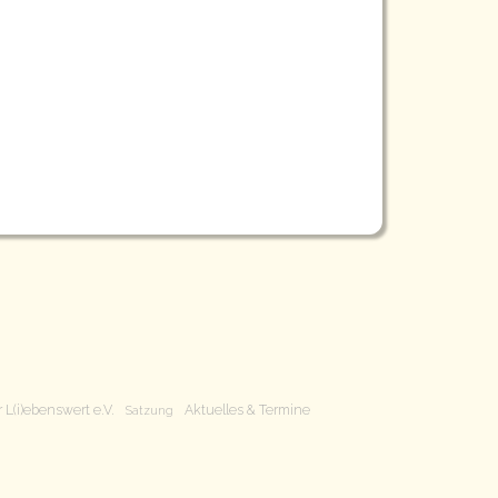
 L(i)ebenswert e.V.
Aktuelles & Termine
Satzung