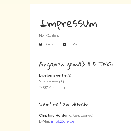
Impressum
Non-Content
Drucken
E-Mail
Angaben gemäß § 5 TMG:
L(i)ebenswert e. V.
Spatzenweg 14
84137 Vilsbiburg
Vertreten durch:
Christine Herden
(1. Vorsitzende)
E-Mail:
info@21drei.de