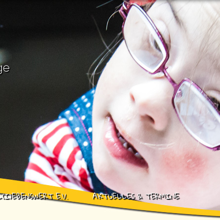
ge
L(I)EBENSWERT E.V.
AKTUELLES & TERMINE