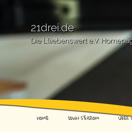
21drei.de
Die L(i)ebenswert e.V. Homepa
HOME
DOWN SYNDROM
ÜBER 