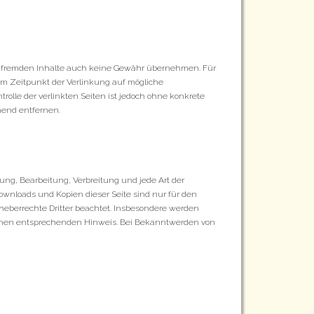
ese fremden Inhalte auch keine Gewähr übernehmen. Für
 zum Zeitpunkt der Verlinkung auf mögliche
rolle der verlinkten Seiten ist jedoch ohne konkrete
hend entfernen.
gung, Bearbeitung, Verbreitung und jede Art der
ownloads und Kopien dieser Seite sind nur für den
Urheberrechte Dritter beachtet. Insbesondere werden
m einen entsprechenden Hinweis. Bei Bekanntwerden von