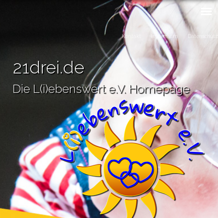
Kontakt
Impressum
Datenschutz
21drei.de
Die L(i)ebenswert e.V. Homepage